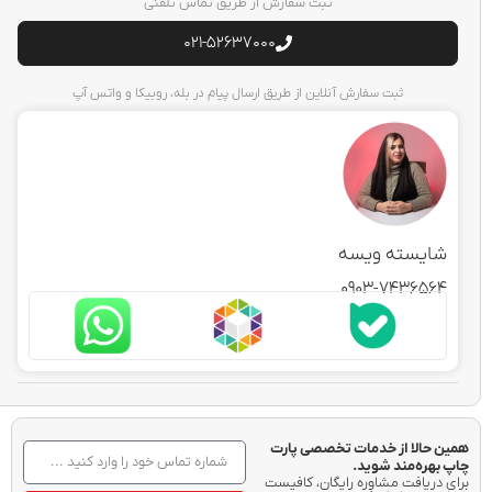
ثبت سفارش از طریق تماس تلفنی
021-52637000
ثبت سفارش آنلاین از طریق ارسال پیام در بله، روبیکا و واتس آپ
شایسته ویسه
0903-7436564
همین حالا از خدمات تخصصی پارت
چاپ بهره‌مند شوید.
برای دریافت مشاوره رایگان، کافیست