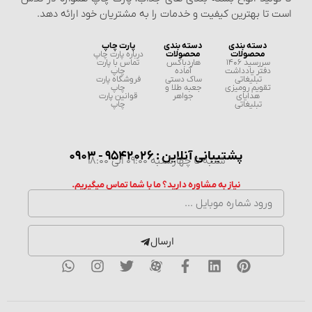
است تا بهترین کیفیت و خدمات را به مشتریان خود ارائه دهد.
دسته بندی
دسته بندی
پارت چاپ
محصولات
محصولات
درباره پارت چاپ
سررسید 1406
هاردباکس
تماس با پارت
دفتر یادداشت
آماده
چاپ
تبلیغاتی
ساک دستی
فروشگاه پارت
تقویم رومیزی
جعبه طلا و
چاپ
هدایای
جواهر
قوانین پارت
تبلیغاتی
چاپ
پشتیبانی آنلاین : 9542026 - 0903
شنبه تا چهارشنبه 09:00 الی 18:00
نیاز به مشاوره دارید؟ ما با شما تماس میگیریم.
ارسال