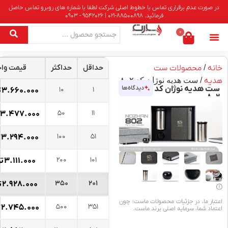
 عدم برقراری تماس با خطوط اصلی شرکت لطفا با شماره های روبرو تماس حاصل
فرمائید. 88500898-021 | 9542026 - 0903
0
محصولات ست
حداقل
حداکثر
قیمت واحد
 ست هدیه نوژان کد ۸۰۲
یه نوژان کد
دیدگاه‌ها
10
1
۳.۶۶۰.۰۰۰
تومان
50
11
۳.۴۷۷.۰۰۰
تومان
100
51
۳.۲۹۴.۰۰۰
تومان
200
101
۳.۱۱۱.۰۰۰
تومان
350
201
۲.۹۲۸.۰۰۰
تومان
ا، در جزئیات محصولات ماست؛ چون
500
351
۲.۷۴۵.۰۰۰
تومان
ما، سرمایه اصلی برند ماست.