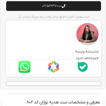
021-52637000
ثبت سفارش آنلاین از طریق ارسال پیام در بله، روبیکا و واتس آپ
سته ویسه
0903-7436
ی و مشخصات ست هدیه نوژان کد 802