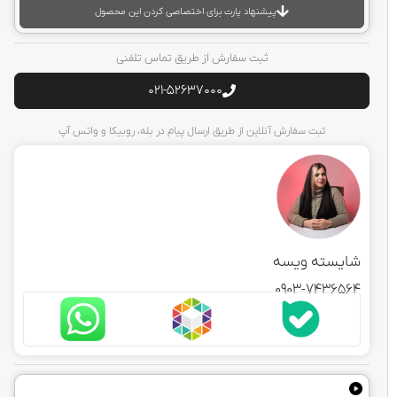
پیشنهاد پارت برای اختصاصی کردن این محصول
ثبت سفارش از طریق تماس تلفنی
021-52637000
ثبت سفارش آنلاین از طریق ارسال پیام در بله، روبیکا و واتس آپ
ایسته ویسه
0903-743656