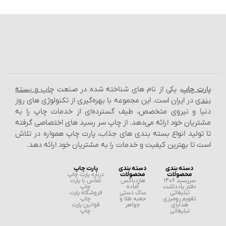
ت چاپ
، یکی از نام‌ های شناخته شده در صنعت
چاپ و بسته‌
دی
در ایران است. این مجموعه با بهره‌گیری از تکنولوژی‌ های روز
ا و نیروی متخصص، طیف گسترده‌ای از خدمات چاپ را به
ریان خود ارائه می‌دهد. از چاپ سر رسید های اختصاصی گرفته
تولید انواع بسته‌ بندی‌ های جذاب، پارت چاپ همواره در تلاش
 تا بهترین کیفیت و خدمات را به مشتریان خود ارائه دهد.
دسته بندی
دسته بندی
پارت چاپ
محصولات
محصولات
درباره پارت چاپ
سررسید 1406
هاردباکس
تماس با پارت
دفتر یادداشت
آماده
چاپ
تبلیغاتی
ساک دستی
فروشگاه پارت
تقویم رومیزی
جعبه طلا و
چاپ
هدایای
جواهر
قوانین پارت
تبلیغاتی
چاپ