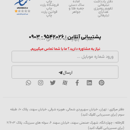
دفتر یادداشت
آماده
چاپ
تبلیغاتی
ساک دستی
فروشگاه پارت
تقویم رومیزی
جعبه طلا و
چاپ
هدایای
جواهر
قوانین پارت
تبلیغاتی
چاپ
پشتیبانی آنلاین : 9542026 - 0903
شنبه تا چهارشنبه 09:00 الی 18:00
نیاز به مشاوره دارید؟ ما با شما تماس میگیریم.
ارسال
رکزی :
تهران، خیابان سهروردی شمالی، هویزه شرقی، خیابان سهند، پلاک ۱۰، طبقه
برای مسیریابی
کلیک
کنید)
 :
چهاردانگه، شهرک صنعتی سهند، خیابان سهند 6، سوله های سبزرنگ، پلاک 2/603
مسیریابی
کلیک
کنید)