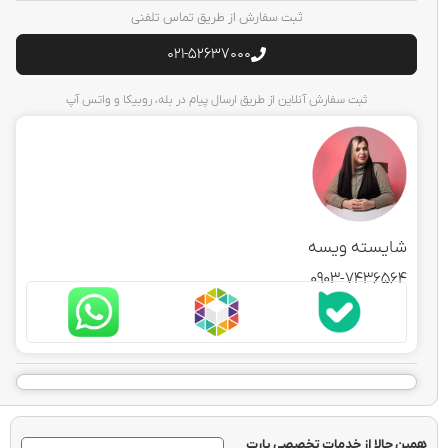
ثبت سفارش از طریق تماس تلفنی
021-52637000
ثبت سفارش آنلاین از طریق ارسال پیام در بله، روبیکا و واتس آپ
ایسته ویسه
0903-743656
حالا از خدمات تخصصی پارت