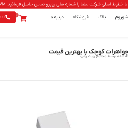
صلی شرکت لطفا با شماره های روبرو تماس حاصل فرمائید. 88500898-021 | 9542026 - 0903
0
شوروم
بلاگ
فروشگاه
درباره ما
000
واهرات کوچک با بهترین قیمت
ه شده توسط.مجتمع پارت چاپ