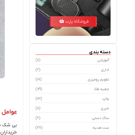
فروشگاه پارت
دسته بندی
آموزشی
(11)
اداری
(2)
تقویم رومیزی
(17)
جعبه طلا
(79)
چاپ
(13)
خبری
(11)
عوامل 
ساک دستی
(6)
بی شک طر
ست هدیه
(28)
خریداران