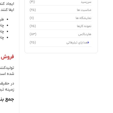
سررسید
(41)
ایجاد کن
ایفا کنند.
مناسبت ها
(25)
نمایشگاه ها
(11)
طرح
چا
نمونه کارها
(65)
چا
هاردباکس
(53)
چا
هدایای تبلیغاتی
(25)
فروش ج
تولیدکنند
شده است.
در حقیقت
زمینه تبد
جمع بن