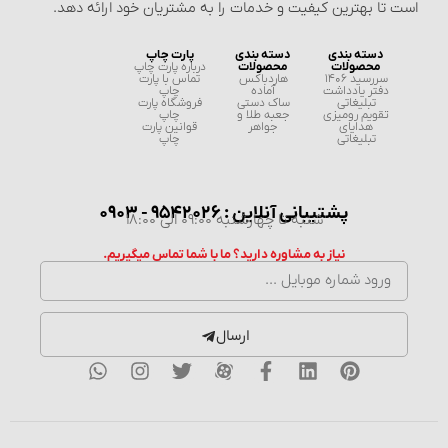
است تا بهترین کیفیت و خدمات را به مشتریان خود ارائه دهد.
دسته بندی
دسته بندی
پارت چاپ
محصولات
محصولات
درباره پارت چاپ
سررسید 1406
هاردباکس
تماس با پارت
دفتر یادداشت
آماده
چاپ
تبلیغاتی
ساک دستی
فروشگاه پارت
تقویم رومیزی
جعبه طلا و
چاپ
هدایای
جواهر
قوانین پارت
تبلیغاتی
چاپ
پشتیبانی آنلاین : 9542026 - 0903
شنبه تا چهارشنبه 09:00 الی 18:00
نیاز به مشاوره دارید؟ ما با شما تماس میگیریم.
ارسال