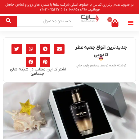
در صورت عدم برقراری تماس با خطوط اصلی شرکت لطفا با شماره های روبرو تماس حاصل
فرمائید. 88500898-021 | 9542026 - 0903
0
جدیدترین انواع جعبه عطر
کادویی
نوشته شده توسط.مجتمع پارت چاپ
اشتراک این مطلب در شبکه های
اجتماعی