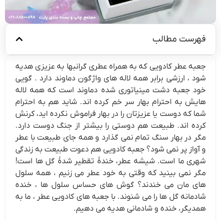
فهرست مطالب
جعبه عطر کادویی که به همراه عطری گرانبها به عزیزی هدیه
شود ، ارزشی برابر همه لاله های واژگون دماوند دارد . گویی
خود جعبه دشت مینیاتوری شده دماوند است که همه لاله
هایش به احترام بهار سر خم کرده اند. شاید هم به احترام
شما که دوست یا عزیزتان را در بهار فراموش نکرده اید، کرنش
کرده اند. طبیعت هم دوستی را بیشتر از جنگ دوست دارد.
مگر در بهار سنگ تمام نمی گذارد و همه جای طبیعت با عطر
و آواز پر نمی شود؟ جعبه کادویی هم دعوت طبیعت به زندگی
شهری ما است. شیشه عطر، خندۀ تقطیر شدۀ گل ها است!
مگر نمی بینید که وقتی به خود عطر می زنیم ، همه سلول
های مان می خندند؟ گوش های حساس سلول ها ، خنده
شادمانه گل ها را می شنوند. با جعبه های کادویی عطر ، ما به
همدیگر، خنده و شادمانی هدیه می دهیم.