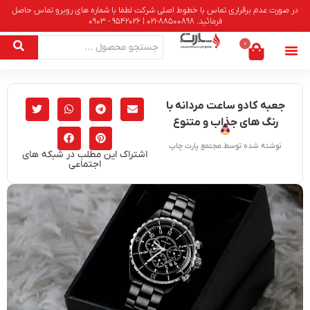
در صورت عدم برقراری تماس با خطوط اصلی شرکت لطفا با شماره های روبرو تماس حاصل
فرمائید. 88500898-021 | 9542026 - 0903
0
جعبه کادو ساعت مردانه با
رنگ های جذاب و متنوع
نوشته شده توسط.مجتمع پارت چاپ
اشتراک این مطلب در شبکه های
اجتماعی