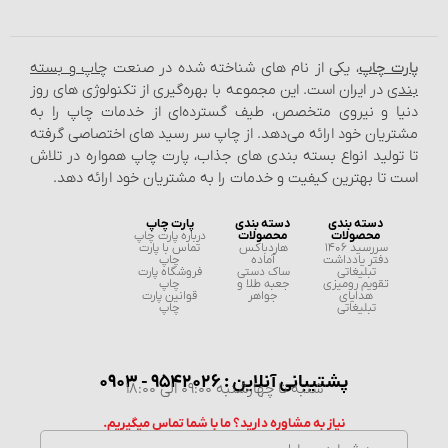
پارت چاپ
، یکی از نام‌ های شناخته شده در صنعت
چاپ و بسته‌
بندی
در ایران است. این مجموعه با بهره‌گیری از تکنولوژی‌ های روز
دنیا و نیروی متخصص، طیف گسترده‌ای از خدمات چاپ را به
مشتریان خود ارائه می‌دهد. از چاپ سر رسید های اختصاصی گرفته
تا تولید انواع بسته‌ بندی‌ های جذاب، پارت چاپ همواره در تلاش
است تا بهترین کیفیت و خدمات را به مشتریان خود ارائه دهد.
دسته بندی
دسته بندی
پارت چاپ
محصولات
محصولات
درباره پارت چاپ
سررسید 1406
هاردباکس
تماس با پارت
دفتر یادداشت
آماده
چاپ
تبلیغاتی
ساک دستی
فروشگاه پارت
تقویم رومیزی
جعبه طلا و
چاپ
هدایای
جواهر
قوانین پارت
تبلیغاتی
چاپ
پشتیبانی آنلاین : 9542026 - 0903
شنبه تا چهارشنبه 09:00 الی 18:00
نیاز به مشاوره دارید؟ ما با شما تماس میگیریم.