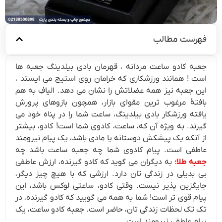
فهرست مطالب
جعبه کادو ساعت مردانه ، قهرمان بادی بیلدینگ جعبه ها
است ! همانند ورزشکاری که خرامان روی استیج می ایستد ،
این جعبه نیز همه عضلاتش را نشان می دهد. الیافِ به هم
بافتۀ مرغوب ترین مقوای بازار، همچون بازوهای پرورش
یافته ورزشکار بادی بیلدینگ، ساعت شما را در پناه خود می
گیرند. به ویژه آن که، ساعت، کادوی شما است! کادو، بیشتر
از آنکه یک پیشکش دوستانه یا مادی باشد، یک پیام نیرومند
عاطفی است. پیام کادوی شما چه جعبه ساعت باشد چه
جعبه طلا
؛ به دیگران می گوید که کادو گیرنده، ارزش عاطفی
بی بدیلی در زندگی تان دارد. ارزشی که با هیچ چیز دیگر،
جایگزین پذیر نیست. وقتی کادو، ساعتی لوکس باشد، این
پیام قوی تر است! شما به همه می گویید که کادو گیرنده، در
تک تک لحظات زندگی تان، حاضر است. جعبه کادو ساعت، یک
پیام عاطفی نیرومند است.