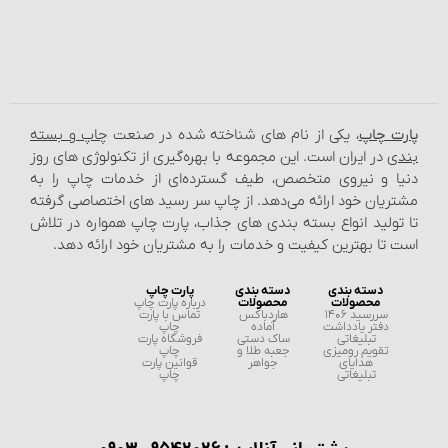
پارت چاپ
، یکی از نام‌ های شناخته شده در صنعت
چاپ و بسته‌
بندی
در ایران است. این مجموعه با بهره‌گیری از تکنولوژی‌ های روز
دنیا و نیروی متخصص، طیف گسترده‌ای از خدمات چاپ را به
مشتریان خود ارائه می‌دهد. از چاپ سر رسید های اختصاصی گرفته
تا تولید انواع بسته‌ بندی‌ های جذاب، پارت چاپ همواره در تلاش
است تا بهترین کیفیت و خدمات را به مشتریان خود ارائه دهد.
دسته بندی
دسته بندی
پارت چاپ
محصولات
محصولات
درباره پارت چاپ
سررسید 1406
هاردباکس
تماس با پارت
دفتر یادداشت
آماده
چاپ
تبلیغاتی
ساک دستی
فروشگاه پارت
تقویم رومیزی
جعبه طلا و
چاپ
هدایای
جواهر
قوانین پارت
تبلیغاتی
چاپ