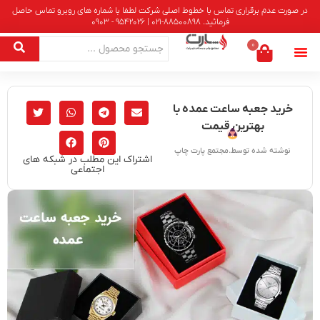
در صورت عدم برقراری تماس با خطوط اصلی شرکت لطفا با شماره های روبرو تماس حاصل
فرمائید. 88500898-021 | 9542026 - 0903
0
خرید جعبه ساعت عمده با
بهترین قیمت
نوشته شده توسط.مجتمع پارت چاپ
اشتراک این مطلب در شبکه های
اجتماعی