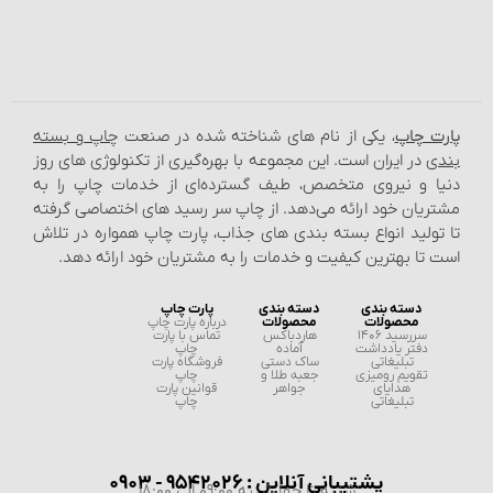
پارت چاپ
، یکی از نام‌ های شناخته شده در صنعت
چاپ و بسته‌
بندی
در ایران است. این مجموعه با بهره‌گیری از تکنولوژی‌ های روز
دنیا و نیروی متخصص، طیف گسترده‌ای از خدمات چاپ را به
مشتریان خود ارائه می‌دهد. از چاپ سر رسید های اختصاصی گرفته
تا تولید انواع بسته‌ بندی‌ های جذاب، پارت چاپ همواره در تلاش
است تا بهترین کیفیت و خدمات را به مشتریان خود ارائه دهد.
دسته بندی
دسته بندی
پارت چاپ
محصولات
محصولات
درباره پارت چاپ
سررسید 1406
هاردباکس
تماس با پارت
دفتر یادداشت
آماده
چاپ
تبلیغاتی
ساک دستی
فروشگاه پارت
تقویم رومیزی
جعبه طلا و
چاپ
هدایای
جواهر
قوانین پارت
تبلیغاتی
چاپ
پشتیبانی آنلاین : 9542026 - 0903
شنبه تا چهارشنبه 09:00 الی 18:00