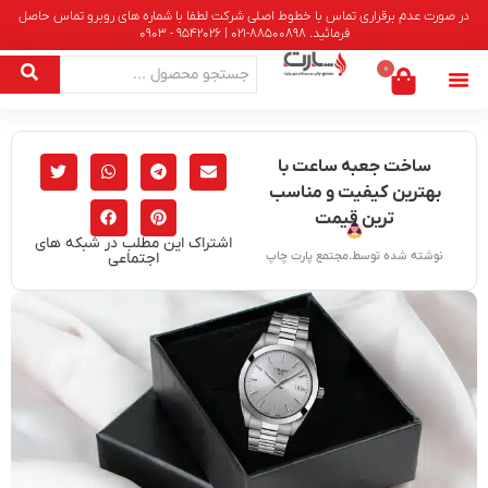
در صورت عدم برقراری تماس با خطوط اصلی شرکت لطفا با شماره های روبرو تماس حاصل
فرمائید. 88500898-021 | 9542026 - 0903
0
ساخت جعبه ساعت با
بهترین کیفیت و مناسب
ترین قیمت
اشتراک این مطلب در شبکه های
اجتماعی
نوشته شده توسط.مجتمع پارت چاپ