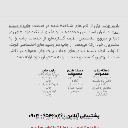
پارت چاپ
، یکی از نام‌ های شناخته شده در صنعت
چاپ و بسته‌
بندی
در ایران است. این مجموعه با بهره‌گیری از تکنولوژی‌ های روز
دنیا و نیروی متخصص، طیف گسترده‌ای از خدمات چاپ را به
مشتریان خود ارائه می‌دهد. از چاپ سر رسید های اختصاصی گرفته
تا تولید انواع بسته‌ بندی‌ های جذاب، پارت چاپ همواره در تلاش
است تا بهترین کیفیت و خدمات را به مشتریان خود ارائه دهد.
دسته بندی
دسته بندی
پارت چاپ
محصولات
محصولات
درباره پارت چاپ
سررسید 1406
هاردباکس
تماس با پارت
دفتر یادداشت
آماده
چاپ
تبلیغاتی
ساک دستی
فروشگاه پارت
تقویم رومیزی
جعبه طلا و
چاپ
هدایای
جواهر
قوانین پارت
تبلیغاتی
چاپ
پشتیبانی آنلاین : 9542026 - 0903
شنبه تا چهارشنبه 09:00 الی 18:00
نیاز به مشاوره دارید؟ ما با شما تماس میگیریم.