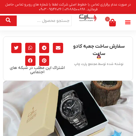
در صورت عدم برقراری تماس با خطوط اصلی شرکت لطفا با شماره های روبرو تماس حاصل
فرمائید. 88500898-021 | 9542026 - 0903
0
سفارش ساخت جعبه کادو
ساعت
نوشته شده توسط.مجتمع پارت چاپ
اشتراک این مطلب در شبکه های
اجتماعی