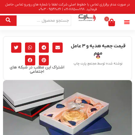
در صورت عدم برقراری تماس با خطوط اصلی شرکت لطفا با شماره های روبرو تماس حاصل
فرمائید. 88500898-021 | 9542026 - 0903
0
قیمت جعبه هدیه و ۳ عامل
مهم
نوشته شده توسط.مجتمع پارت چاپ
اشتراک این مطلب در شبکه های
اجتماعی