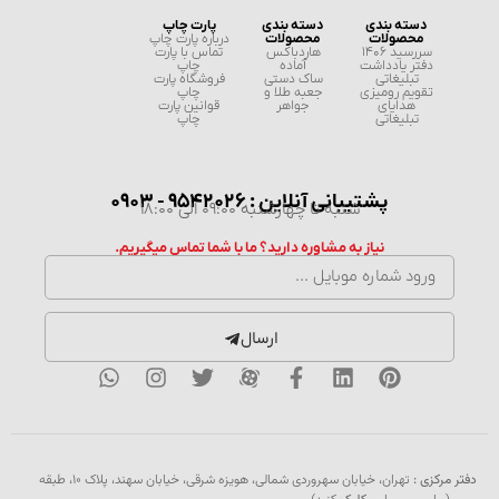
دسته بندی
دسته بندی
پارت چاپ
محصولات
محصولات
درباره پارت چاپ
سررسید 1406
هاردباکس
تماس با پارت
دفتر یادداشت
آماده
چاپ
تبلیغاتی
ساک دستی
فروشگاه پارت
تقویم رومیزی
جعبه طلا و
چاپ
هدایای
جواهر
قوانین پارت
تبلیغاتی
چاپ
پشتیبانی آنلاین : 9542026 - 0903
شنبه تا چهارشنبه 09:00 الی 18:00
نیاز به مشاوره دارید؟ ما با شما تماس میگیریم.
ارسال
دفتر مرکزی :
تهران، خیابان سهروردی شمالی، هویزه شرقی، خیابان سهند، پلاک ۱۰، طبقه