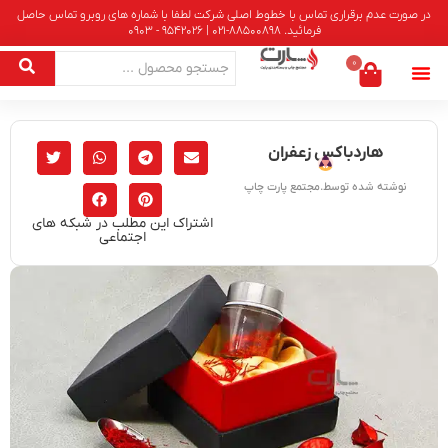
در صورت عدم برقراری تماس با خطوط اصلی شرکت لطفا با شماره های روبرو تماس حاصل
فرمائید. 88500898-021 | 9542026 - 0903
0
هاردباکس زعفران
نوشته شده توسط.مجتمع پارت چاپ
اشتراک این مطلب در شبکه های
اجتماعی