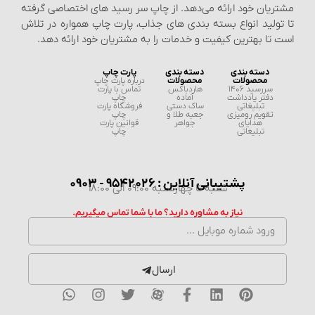
مشتریان خود ارائه می‌دهد. از چاپ سر رسید های اختصاصی گرفته
تا تولید انواع بسته‌ بندی‌ های جذاب، پارت چاپ همواره در تلاش
است تا بهترین کیفیت و خدمات را به مشتریان خود ارائه دهد.
دسته بندی
دسته بندی
پارت چاپ
محصولات
محصولات
درباره پارت چاپ
سررسید 1406
هاردباکس
تماس با پارت
دفتر یادداشت
آماده
چاپ
تبلیغاتی
ساک دستی
فروشگاه پارت
تقویم رومیزی
جعبه طلا و
چاپ
هدایای
جواهر
قوانین پارت
تبلیغاتی
چاپ
پشتیبانی آنلاین : 9542026 - 0903
شنبه تا چهارشنبه 09:00 الی 18:00
نیاز به مشاوره دارید؟ ما با شما تماس میگیریم.
ارسال