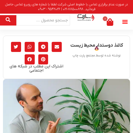
در صورت عدم برقراری تماس با خطوط اصلی شرکت لطفا با شماره های روبرو تماس حاصل
فرمائید. 88500898-021 | 9542026 - 0903
0
کاغذ دوستدار محیط زیست
نوشته شده توسط.مجتمع پارت چاپ
اشتراک این مطلب در شبکه های
اجتماعی