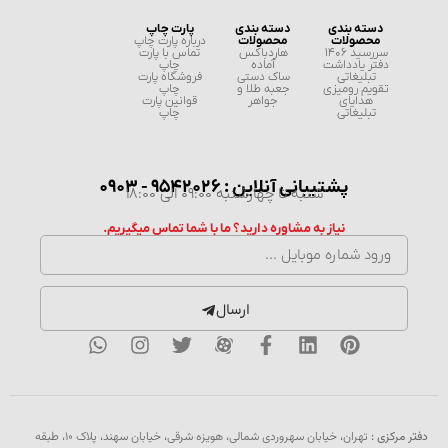
دسته بندی
دسته بندی
پارت چاپ
محصولات
محصولات
درباره پارت چاپ
سررسید 1406
هاردباکس
تماس با پارت
دفتر یادداشت
آماده
چاپ
تبلیغاتی
ساک دستی
فروشگاه پارت
تقویم رومیزی
جعبه طلا و
چاپ
هدایای
جواهر
قوانین پارت
تبلیغاتی
چاپ
پشتیبانی آنلاین : 9542026 - 0903
شنبه تا چهارشنبه 09:00 الی 18:00
نیاز به مشاوره دارید؟ ما با شما تماس میگیریم.
ارسال
دفتر مرکزی :
تهران، خیابان سهروردی شمالی، هویزه شرقی، خیابان سهند، پلاک ۱۰، طبقه