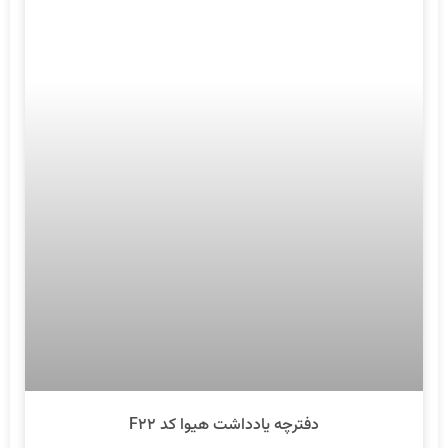
دفترچه یادداشت هیوا کد F۲۲