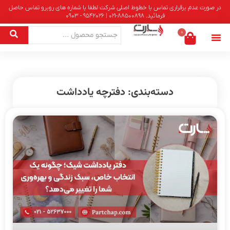
در صورت عدم برقراری تماس با خطوط اصلی شرکت لطفا با شماره های روبرو تماس حاصل
فرمائید. 88500898-021 | 9542026 - 0903
0
دسته‌بندی: دفترچه یادداشت