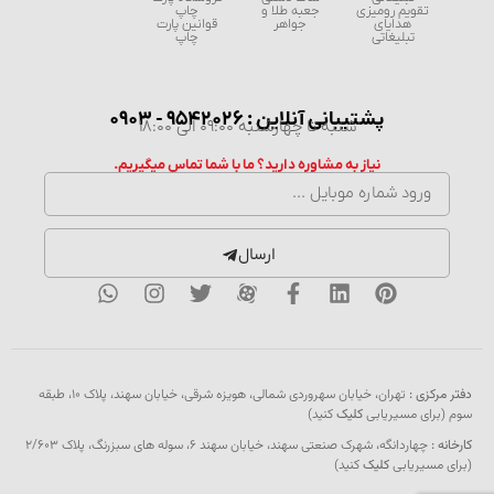
تقویم رومیزی
جعبه طلا و
چاپ
هدایای
جواهر
قوانین پارت
تبلیغاتی
چاپ
پشتیبانی آنلاین : 9542026 - 0903
شنبه تا چهارشنبه 09:00 الی 18:00
نیاز به مشاوره دارید؟ ما با شما تماس میگیریم.
ارسال
دفتر مرکزی :
تهران، خیابان سهروردی شمالی، هویزه شرقی، خیابان سهند، پلاک ۱۰، طبقه
سوم (برای مسیریابی
کلیک
کنید)
کارخانه :
چهاردانگه، شهرک صنعتی سهند، خیابان سهند 6، سوله های سبزرنگ، پلاک 2/603
(برای مسیریابی
کلیک
کنید)