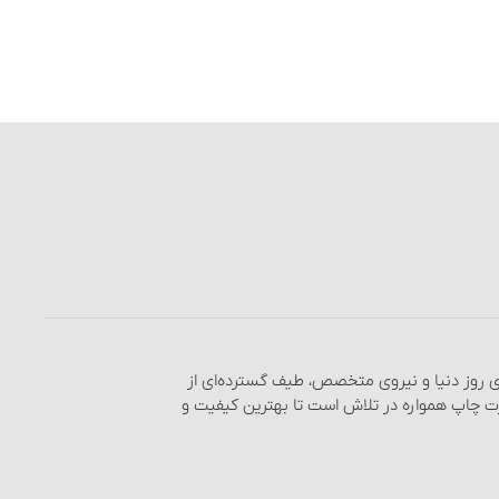
های روز دنیا و نیروی متخصص، طیف گسترده‌ای از
رت چاپ همواره در تلاش است تا بهترین کیفیت و