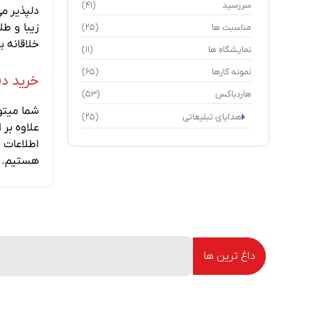
سررسید
(41)
دلپذیر م
زیبا و ط
مناسبت ها
(25)
خلاقانه ب
نمایشگاه ها
(11)
نمونه کارها
(65)
خرید دف
هاردباکس
(53)
شما میتو
هدایای تبلیغاتی
(25)
علاوه بر
اطلاعات ب
هستیم. د
داغ ترین ها