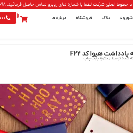
صلی شرکت لطفا با شماره های روبرو تماس حاصل فرمائید. 88500898-021 | 9542026 - 0903
0
شوروم
بلاگ
فروشگاه
درباره ما
000
یادداشت هیوا کد F۲۲
ه شده توسط.مجتمع پارت چاپ