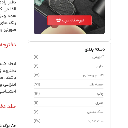
دفتر یاد
القا می 
همه چیز 
فروشگاه پارت
رنگ های 
صورتی و ق
دفترچه 
دسته بندی
آموزشی
(11)
اداری
(2)
دفترچه ز
تقویم رومیزی
(17)
باشند. مع
انتزاعی و
جعبه طلا
(79)
اختصاصی 
چاپ
(13)
خبری
(11)
جلد دفت
ساک دستی
(6)
ست هدیه
(28)
۸۰ برگ