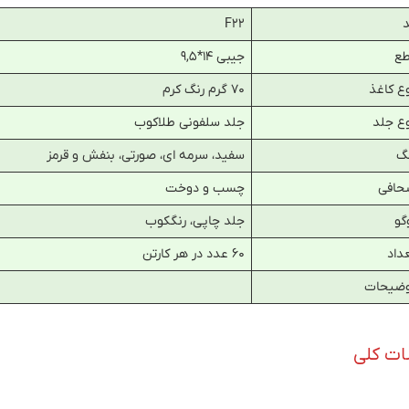
F22
طع
جیبی ۱۴*۹,۵
ع کاغذ
۷۰ گرم رنگ کرم
ع جلد
جلد سلفونی طلاکوب
گ
سفید، سرمه ای، صورتی، بنفش و قرمز
حافی
چسب و دوخت
گو
جلد چاپی، رنگکوب
داد
۶۰ عدد در هر کارتن
وضیحات
ت کلی