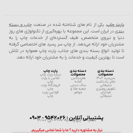
پارت چاپ
، یکی از نام‌ های شناخته شده در صنعت
چاپ و بسته‌
بندی
در ایران است. این مجموعه با بهره‌گیری از تکنولوژی‌ های روز
دنیا و نیروی متخصص، طیف گسترده‌ای از خدمات چاپ را به
مشتریان خود ارائه می‌دهد. از چاپ سر رسید های اختصاصی گرفته
تا تولید انواع بسته‌ بندی‌ های جذاب، پارت چاپ همواره در تلاش
است تا بهترین کیفیت و خدمات را به مشتریان خود ارائه دهد.
دسته بندی
دسته بندی
پارت چاپ
محصولات
محصولات
درباره پارت چاپ
سررسید 1406
هاردباکس
تماس با پارت
دفتر یادداشت
آماده
چاپ
تبلیغاتی
ساک دستی
فروشگاه پارت
تقویم رومیزی
جعبه طلا و
چاپ
هدایای
جواهر
قوانین پارت
تبلیغاتی
چاپ
پشتیبانی آنلاین : 9542026 - 0903
شنبه تا چهارشنبه 09:00 الی 18:00
نیاز به مشاوره دارید؟ ما با شما تماس میگیریم.