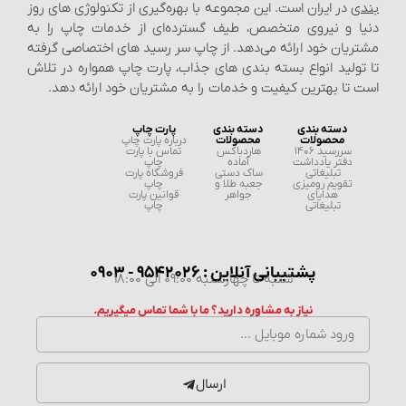
بندی
در ایران است. این مجموعه با بهره‌گیری از تکنولوژی‌ های روز
دنیا و نیروی متخصص، طیف گسترده‌ای از خدمات چاپ را به
مشتریان خود ارائه می‌دهد. از چاپ سر رسید های اختصاصی گرفته
تا تولید انواع بسته‌ بندی‌ های جذاب، پارت چاپ همواره در تلاش
است تا بهترین کیفیت و خدمات را به مشتریان خود ارائه دهد.
دسته بندی
دسته بندی
پارت چاپ
محصولات
محصولات
درباره پارت چاپ
سررسید 1406
هاردباکس
تماس با پارت
دفتر یادداشت
آماده
چاپ
تبلیغاتی
ساک دستی
فروشگاه پارت
تقویم رومیزی
جعبه طلا و
چاپ
هدایای
جواهر
قوانین پارت
تبلیغاتی
چاپ
پشتیبانی آنلاین : 9542026 - 0903
شنبه تا چهارشنبه 09:00 الی 18:00
نیاز به مشاوره دارید؟ ما با شما تماس میگیریم.
ارسال