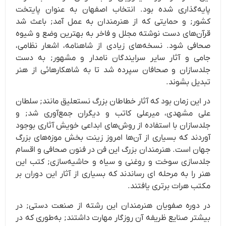
پایه‌گذاری شده بود. انتخاب اصفهان به عنوان پایتخت
کشور; و حمایتی که از هنرمندان به عمل آمد; باعث شد
قرآن‌های دست نوشته مجلل و فاخر به بهترین وضع و شیوه
صحافی شود. نسخه‌های زیادی از شاهنامه، اشعار نظامی،
جامی و آثار سایر سرایندگان نامدار و مشهور; به دست
جلدسازان و صحافان سپرده شد تا به شاهکارهائی از هنر
تبدیل بشوند.
در این زمان بود که آثار خطاطان بزرگ نستعلیق مانند; سلطان
علی مشهدی، میرعلی کاتب و دیگران جمع‌آوری شد; و
جلدسازان با استفاده از روش‌های ابداعی خویش آثاری بوجود
آوردند که بسیاری از آن‌ها امروز زینت بخش موزه‌های بزرگ
جهان است. هنرمندان بزرگ این فن در فنون صحافی و اقسام
جلدسازی سوخت و روغنی و سیاه و حاشیه‌سازی; کتب این
هنر را به مرحله ای رساندند که بسیاری از آثار این دوران بر
مکتب هرات برتری یافتند.
در دوره صفویان هنرمندان این رشته از صنعت دستی; در
بیشتر صنایع ظریفه آن روزگار مهارت داشتند; به‌طوری‌ که در