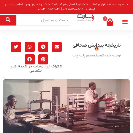
در صورت عدم برقراری تماس با خطوط اصلی شرکت لطفا با شماره های روبرو تماس حاصل
فرمائید. 88500898-021 | 9542026 - 0903
0
تاریخچه پیدایش صحافی
نوشته شده توسط.مجتمع پارت چاپ
اشتراک این مطلب در شبکه های
اجتماعی