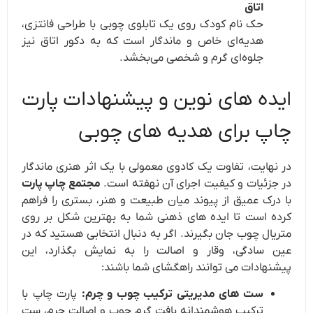
اتاق
حک نام کودک روی یک تابلوی چوبی با طراحی فانتزی،
هدیه‌ای خاص و ماندگار است که به دکور اتاق نیز
جلوه‌ای گرم و شخصی می‌بخشد.
ایده های نوین و پیشنهادات پارت
چاپ برای هدیه های چوبی
در نهایت، تفاوت یک کادوی معمولی با یک اثر هنری ماندگار
در جزئیات و کیفیت اجرای آن نهفته است.
مجتمع چاپ پارت
با درک عمیق از پیوند میان طبیعت و هنر، بستری را فراهم
کرده است تا ایده های ذهنی شما به بهترین شکل بر روی
متریال چوب جان بگیرند. اگر به دنبال انتخابی هستید که در
عین سادگی، وقار و اصالت را به نمایش بگذارد، این
پیشنهادات می توانند راهگشای شما باشند:
ست های مدیریتی ترکیب چوب و چرم:
پارت چاپ با
ترکیب هوشمندانه بافت گرم چوب و اصالت چرم، ست