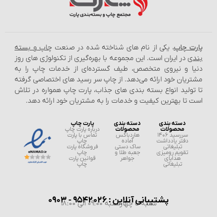
پارت چاپ
، یکی از نام‌ های شناخته شده در صنعت
چاپ و بسته‌
بندی
در ایران است. این مجموعه با بهره‌گیری از تکنولوژی‌ های روز
دنیا و نیروی متخصص، طیف گسترده‌ای از خدمات چاپ را به
مشتریان خود ارائه می‌دهد. از چاپ سر رسید های اختصاصی گرفته
تا تولید انواع بسته‌ بندی‌ های جذاب، پارت چاپ همواره در تلاش
است تا بهترین کیفیت و خدمات را به مشتریان خود ارائه دهد.
دسته بندی
دسته بندی
پارت چاپ
محصولات
محصولات
درباره پارت چاپ
سررسید 1406
هاردباکس
تماس با پارت
دفتر یادداشت
آماده
چاپ
تبلیغاتی
ساک دستی
فروشگاه پارت
تقویم رومیزی
جعبه طلا و
چاپ
هدایای
جواهر
قوانین پارت
تبلیغاتی
چاپ
پشتیبانی آنلاین : 9542026 - 0903
شنبه تا چهارشنبه 09:00 الی 18:00