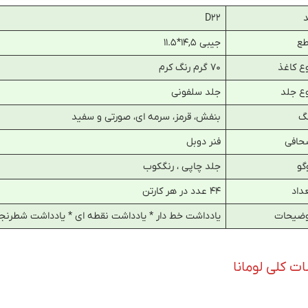
D22
طع
جیبی ۱۴,۵*۱۱.۵
ع کاغذ
۷۰ گرم رنگ کرم
ع جلد
جلد سلفونی
گ
بنفش، قرمز، سرمه ای، صورتی و سفید
حافی
فنر دوبل
گو
جلد چاپی ، رنگکوب
داد
۴۴ عدد در هر کارتن
وضیحات
یادداشت خط دار * یادداشت نقطه ای * یادداشت شطرنج
 کلی لومانا