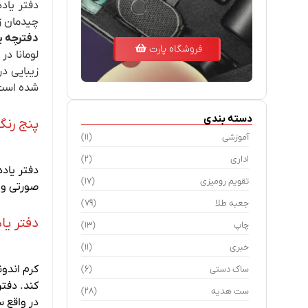
دفتر یاد
چیدمان ز
دفترچه ی
فروشگاه پارت
لومانا در
زیبایی د
شده است
دسته بندی
پنج رنگ
آموزشی
(11)
اداری
(2)
تقویم رومیزی
(17)
صورتی و ق
جعبه طلا
(79)
دفتر یا
چاپ
(13)
خبری
(11)
کرم اندو
ساک دستی
(6)
ست هدیه
(28)
در واقع 