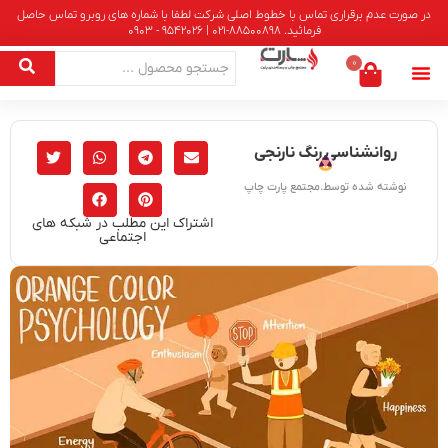
در صورت عدم برقراری تماس با خطوط اصلی شرکت لطفا با شماره های روبرو تماس حاصل
فرمائید. 88500898-021 | 9542026 - 0903
0
روانشناسی رنگ نارنجی
نوشته شده توسط.مجتمع پارت چاپ
اشتراک این مطلب در شبکه های
اجتماعی