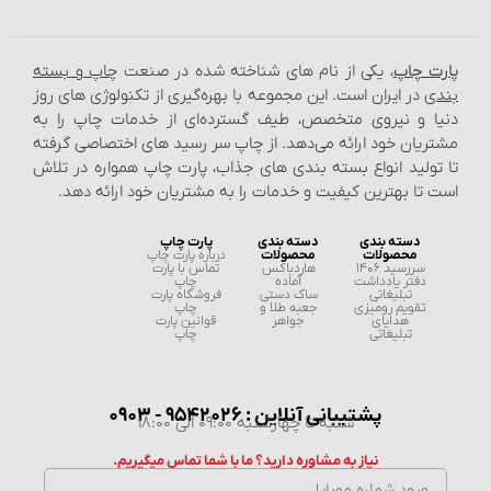
پارت چاپ
، یکی از نام‌ های شناخته شده در صنعت
چاپ و بسته‌
بندی
در ایران است. این مجموعه با بهره‌گیری از تکنولوژی‌ های روز
دنیا و نیروی متخصص، طیف گسترده‌ای از خدمات چاپ را به
مشتریان خود ارائه می‌دهد. از چاپ سر رسید های اختصاصی گرفته
تا تولید انواع بسته‌ بندی‌ های جذاب، پارت چاپ همواره در تلاش
است تا بهترین کیفیت و خدمات را به مشتریان خود ارائه دهد.
دسته بندی
دسته بندی
پارت چاپ
محصولات
محصولات
درباره پارت چاپ
سررسید 1406
هاردباکس
تماس با پارت
دفتر یادداشت
آماده
چاپ
تبلیغاتی
ساک دستی
فروشگاه پارت
تقویم رومیزی
جعبه طلا و
چاپ
هدایای
جواهر
قوانین پارت
تبلیغاتی
چاپ
پشتیبانی آنلاین : 9542026 - 0903
شنبه تا چهارشنبه 09:00 الی 18:00
نیاز به مشاوره دارید؟ ما با شما تماس میگیریم.