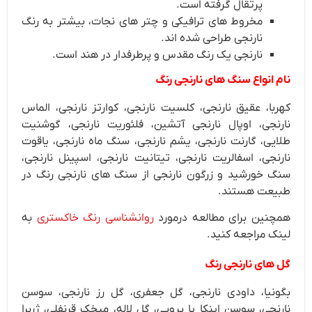
پرتقال گرفته است.
مخروط های ترافیکی و چتر های نجات، بیشتر به رنگ
نارنجی طراحی شده اند.
نارنجی یک رنگ مقدس و پرطرفدار در هند است.
نام انواع سنگ های نارنجی رنگ
کهربا، عقیق نارنجی، کلسیت نارنجی، کوارتز نارنجی، الماس
نارنجی، اوپال نارنجی آتشین، فلئوریت نارنجی، گوشنیت
طلایی، گارنت نارنجی، یشم نارنجی، سنگ ماه نارنجی، یاقوت
نارنجی، اسفالریت نارنجی، تیتانیت نارنجی، اسپینل نارنجی،
سنگ خورشید و زرگون نارنجی از سنگ های نارنجی رنگ در
طبیعت هستند.
همچنین برای مطالعه درمورد
روانشناسی رنگ خاکستری
به
لینک مراجعه کنید.
گل های نارنجی رنگ
بگونیا، داودی نارنجی، گل جعفری، گل رز نارنجی، سوسن
نارنجی، سوسن اینکا یا پرویی، گل لاله، میخک قرنفلی، ژربرا