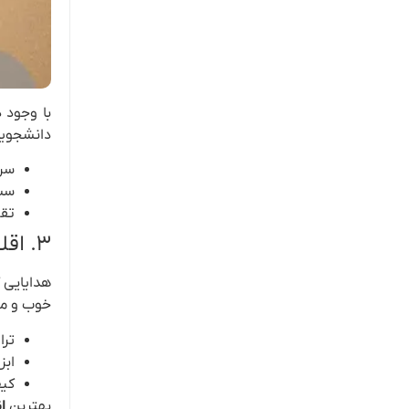
با وجود 
دانشجویان
سرر
ست‌
تقو
۳. اقلام شخصی و سلامت
هدایایی ک
خوب و مث
ترا
ابز
کیف
بهترین
ا