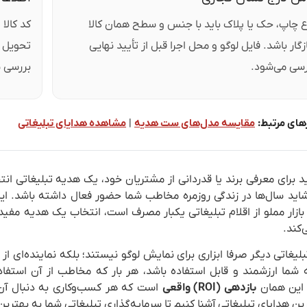
ع چاپ، حک یا پلاک باید با جنس و سطح همان کالا
کد کالا
گار باشد. فایل لوگو و محل اجرا قبل از تأیید نهایی
تحویل ر
رسی می‌شود.
بررسی 
ای مرتبط:
مقایسه مدل‌های ست هدیه
|
مشاهده هدایای تبلیغاتی
 برای معرفی برند یا قدردانی از مشتریان خود، یک هدیه تبلیغاتی انت
 شاید سال‌ها در زندگی روزمره مخاطب شما حضور فعال داشته باشد. 
 بازار مملو از اقلام تبلیغاتی یکبار مصرف است، انتخاب یک هدیه مفی
‌کند.
لیغاتی دیگر صرفا ابزاری برای نمایش لوگو نیستند؛ بلکه نماینده‌ای 
 شما ارزشمند و قابل استفاده باشد، هر بار که مخاطب از آن استفاده 
 این همان
بازدهی (ROI) واقعی
است که هر کسب‌وکاری به دنبال آن ا
رین هدایای تبلیغاتی آشنا کنیم تا سرمایه‌گذاری تبلیغاتی شما به بهتر