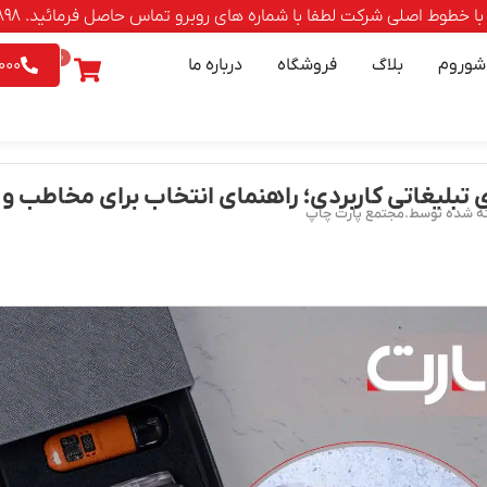
صلی شرکت لطفا با شماره های روبرو تماس حاصل فرمائید. 88500898-021 | 9542026 - 0903
0
شوروم
بلاگ
فروشگاه
درباره ما
000
 تبلیغاتی کاربردی؛ راهنمای انتخاب برای مخاطب و
ه شده توسط.مجتمع پارت چاپ