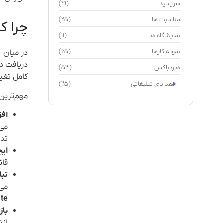
سررسید
(41)
مناسبت ها
(25)
چرا ک
نمایشگاه ها
(11)
نمونه کارها
(65)
در میان ا
دریافت د
هاردباکس
(53)
کامل تغی
هدایای تبلیغاتی
(25)
مهم‌ترین 
افز
می‌
تدا
ایج
قائ
تبلی
می‌
te)
باز
انت