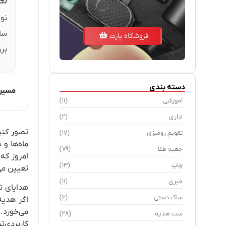
نو
ساز
فروشگاه پارت
بر
دسته بندی
مسیره
آموزشی
(11)
اداری
(2)
تصور کنید
تقویم رومیزی
(17)
ماه‌ها و
جعبه طلا
(79)
امروز که
چاپ
(13)
تعیین می
خبری
(11)
هدایای تب
ساک دستی
(6)
اگر هدیه
می‌خورد.
ست هدیه
(28)
کاربردی‌ت