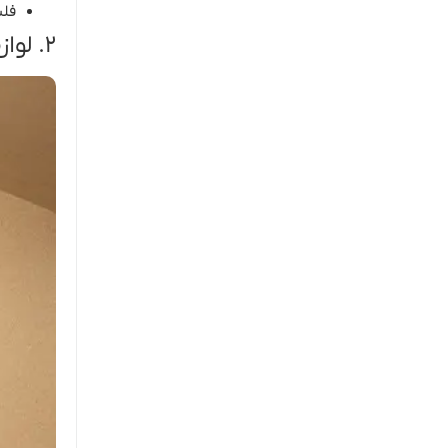
فلش
۲. لوازم تحریر و دفتری