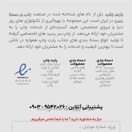
پارت چاپ
، یکی از نام‌ های شناخته شده در صنعت
چاپ و بسته‌
بندی
در ایران است. این مجموعه با بهره‌گیری از تکنولوژی‌ های روز
دنیا و نیروی متخصص، طیف گسترده‌ای از خدمات چاپ را به
مشتریان خود ارائه می‌دهد. از چاپ سر رسید های اختصاصی گرفته
تا تولید انواع بسته‌ بندی‌ های جذاب، پارت چاپ همواره در تلاش
است تا بهترین کیفیت و خدمات را به مشتریان خود ارائه دهد.
دسته بندی
دسته بندی
پارت چاپ
محصولات
محصولات
درباره پارت چاپ
سررسید 1406
هاردباکس
تماس با پارت
دفتر یادداشت
آماده
چاپ
تبلیغاتی
ساک دستی
فروشگاه پارت
تقویم رومیزی
جعبه طلا و
چاپ
هدایای
جواهر
قوانین پارت
تبلیغاتی
چاپ
پشتیبانی آنلاین : 9542026 - 0903
شنبه تا چهارشنبه 09:00 الی 18:00
نیاز به مشاوره دارید؟ ما با شما تماس میگیریم.