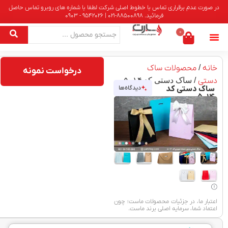
در صورت عدم برقراری تماس با خطوط اصلی شرکت لطفا با شماره های روبرو تماس حاصل
فرمائید. 88500898-021 | 9542026 - 0903
0
خانه
/
محصولات ساک
درخواست نمونه
دستی
/ ساک دستی کد ۵۰۱۴
ساک دستی کد
دیدگاه‌ها
۵۰۱۴
اعتبار ما، در جزئیات محصولات ماست؛ چون
اعتماد شما، سرمایه اصلی برند ماست.