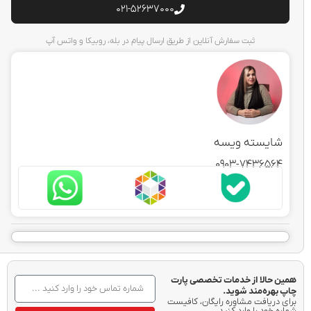
021-52637000
ثبت سفارش آنلاین از طریق ارسال پیام در بله، روبیکا و واتس آپ
شایسته ویسه
0903-7436564
همین حالا از خدمات تخصصی پارت
چاپ بهره‌مند شوید.
برای دریافت مشاوره رایگان، کافیست
شماره خود را وارد کنید.