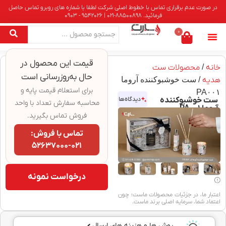
در صورت عدم برقراری تماس با خطوط اصلی شرکت لطفا با شماره های روبرو تماس حاصل
فرمائید. 88500898-021 | 9542026 - 0903
0
قیمت این محصول در
خانه
/
محصولات ست
حال به‌روزرسانی است
هدیه
/ ست خوشبوکننده آروما
برای استعلام قیمت پایه و
PA۰۰۱
ست خوشبوکننده
دیدگاه‌ها
محاسبه سفارش تعداد با واحد
آروما PA۰۰۱
فروش تماس بگیرید.
تماس با فروش:
۰۲۱-۵۲۶۳۷۰۰۰
درخواست نمونه
اعتبار ما، در جزئیات محصولات ماست؛ چون
اعتماد شما، سرمایه اصلی برند ماست.
روش ها و هزینه های ارسال