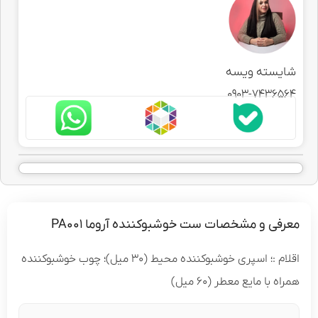
شایسته ویسه
0903-7436564
معرفی و مشخصات ست خوشبوکننده آروما PA001
اقلام :؛ اسپری خوشبوکننده محیط (30 میل)؛ چوب خوشبوکننده
همراه با مایع معطر (60 میل)