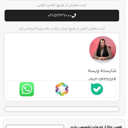
ثبت سفارش از طریق تماس تلفنی
021-52637000
ثبت سفارش آنلاین از طریق ارسال پیام در بله، روبیکا و واتس آپ
ایسته ویسه
0903-743656
 حالا از خدمات تخصصی پارت