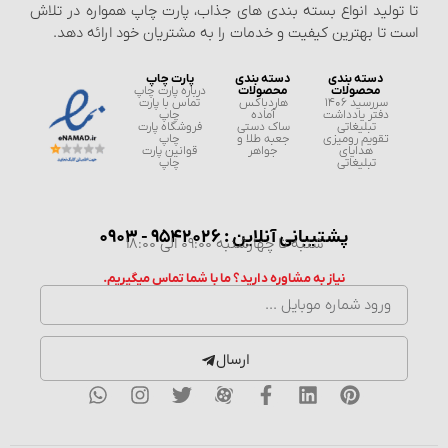
تولید انواع بسته‌ بندی‌ های جذاب، پارت چاپ همواره در تلاش
ت تا بهترین کیفیت و خدمات را به مشتریان خود ارائه دهد.
دسته بندی
دسته بندی
پارت چاپ
محصولات
محصولات
درباره پارت چاپ
سررسید 1406
هاردباکس
تماس با پارت
دفتر یادداشت
آماده
چاپ
تبلیغاتی
ساک دستی
فروشگاه پارت
تقویم رومیزی
جعبه طلا و
چاپ
هدایای
جواهر
قوانین پارت
تبلیغاتی
چاپ
پشتیبانی آنلاین : 9542026 - 0903
شنبه تا چهارشنبه 09:00 الی 18:00
نیاز به مشاوره دارید؟ ما با شما تماس میگیریم.
ارسال