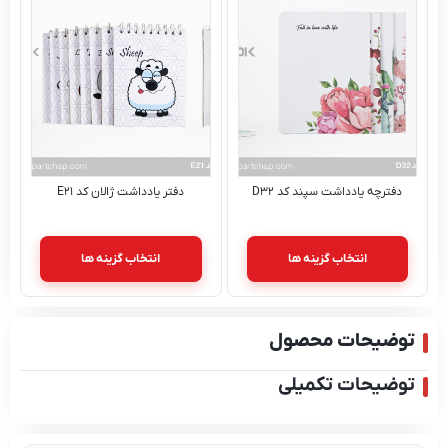
دفترچه یادداشت سپند کد D۳۲
دفتر یادداشت ژالان کد E۲۱
انتخاب گزینه ها
انتخاب گزینه ها
وضیحات محصول
ضیحات تکمیلی